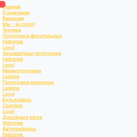
Главная
О компании
Вакансии
Мы - за спорт!
Техника
Погрузчики фронтальные
Hidromek
Lovol
Экскаваторы-погрузчики
Hidromek
Lovol
Минипогрузчики
Lonking
Погрузчики вилочные
Lonking
Lovol
Бульдозеры
Zoomlion
Lovol
Дорожные катки
Hidromek
Автогрейдеры
Hidromek