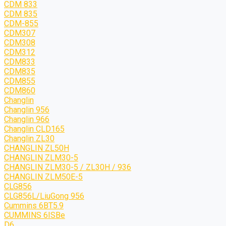
CDM 833
CDM 835
CDM-855
CDM307
CDM308
CDM312
CDM833
CDM835
CDM855
CDM860
Changlin
Changlin 956
Changlin 966
Changlin CLD165
Changlin ZL30
CHANGLIN ZL50H
CHANGLIN ZLM30-5
CHANGLIN ZLM30-5 / ZL30H / 936
CHANGLIN ZLM50E-5
CLG856
CLG856L/LiuGong 956
Cummins 6BT5.9
CUMMINS 6ISBe
D6