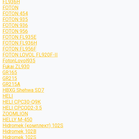
FL936H
FOTON
FOTON 454
FOTON 935
FOTON 936
FOTON 956
FOTON FL935E
FOTON FL936H
FOTON FL956F
FOTON LOVOL FL920F-II
FotonLovol935
Fukai ZL930
GR165
GR215
GR215A
HBXG Shehwa SD7
HELI
HELI CPC30-Q9K
HELI CPCQD2-3.5
ZOOMLION
HELLY M-450
Hidromek (комплект) 102S
Hidromek 102B
Hidromek 102S