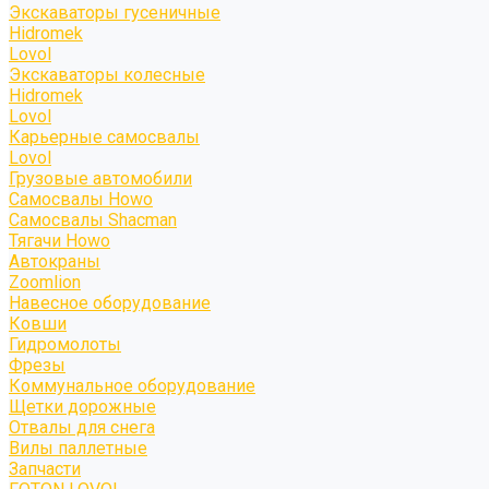
Экскаваторы гусеничные
Hidromek
Lovol
Экскаваторы колесные
Hidromek
Lovol
Карьерные самосвалы
Lovol
Грузовые автомобили
Самосвалы Howo
Самосвалы Shacman
Тягачи Howo
Автокраны
Zoomlion
Навесное оборудование
Ковши
Гидромолоты
Фрезы
Коммунальное оборудование
Щетки дорожные
Отвалы для снега
Вилы паллетные
Запчасти