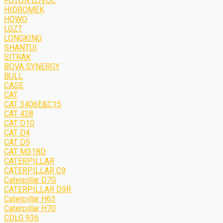
FOTON LOVOL
HIDROMEK
HOWO
LGZT
LONGKING
SHANTUI
SITRAK
BOVA SYNERGY
BULL
CASE
CAT
CAT 3406E&C15
CAT 428
CAT D10
CAT D4
CAT D5
CAT M318D
CATERPILLAR
CATERPILLAR C9
Caterpillar D7G
CATERPILLAR D9R
Caterpillar H63
Caterpillar H70
CDLG 936