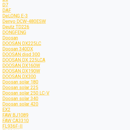
D7
DAF
DeLONG Е-3
Denyo DCW-480ESW
Deutz TD226
DONGFENG
Doosan
DOOSAN DX225LC
Doosan 340DX
DOOSAN disd 300
DOOSAN DX 225LCA
DOOSAN DX160W
DOOSAN DX190W
DOOSAN DX300
Doosan solar 180
Doosan solar 225
Doosan solar 250 LC-V
Doosan solar 340
Doosan solar 420
EX2
FAW BJ1089
FAW CA3310
FL936F-II